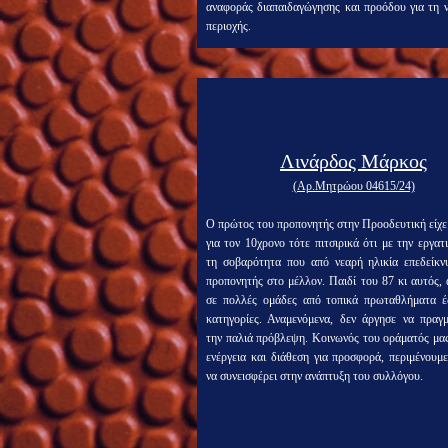
αναφοράς διαπαιδαγώγησης και προόδου για τη ν
περιοχής.
Λινάρδος Μάρκος
(Αρ.Μητρώου 04615/24)
Ο πρώτος του προπονητής στην Προοδευτική είχε
για τον 10χρονο τότε πιτσιρικά ότι με την εργατ
τη σοβαρότητα που από νεαρή ηλικία επεδείκνυ
προπονητής στο μέλλον. Παιδί του 87 κι αυτός,
σε πολλές ομάδες από τοπικά πρωταθλήματα έ
κατηγορίες. Αναμενόμενα, δεν άργησε να πραγμ
την παλιά πρόβλεψη. Κοινωνός του οράματός μας
ενέργεια και διάθεση για προσφορά, περιμένουμ
να συνεισφέρει στην ανάπτυξη του συλλόγου.