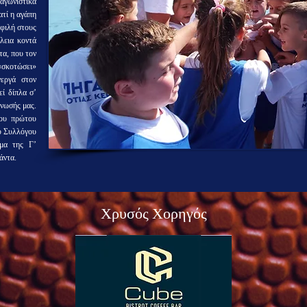
γωνιστικά
ατί η αγάπη
οφιλή στους
λεια κοντά
τα, που τον
 «σκοτώσει»
νεργά στον
εί δίπλα σ’
νωσής μας.
του πρώτου
ου Συλλόγου
μα της Γ’
άντα.
Χρυσός Χορηγός