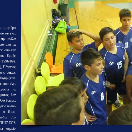
ρι η μητέρα
ου ότι εκεί
 την μπάλα
σαν από τα
όσο από την
ίσω. Ερμής
1996-99),
), Πήγασος
τις ηλικίες
σχυρίζεται
ς που έχει
τρέψει να
ματος, δεν
αλλά θεωρεί
ορεία αυτού
 ο ίδιος.
ουδές στο
ο ΠΗΓΑΣΟΣ
τ σημείο