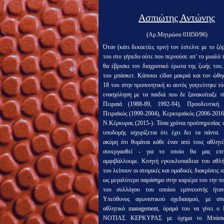
Ασπιώτης Αντώνης
(Αρ.Μητρώου 01850/96)​
Όταν (κάτι δεκαετίες πριν) τον έστελνε με το ζό
του στο γήπεδο ούτε που περνούσε απ’ το μυαλό τ
θα έβρισκε τον διαχρονικό έρωτα της ζωής του,
του μπάσκετ. Κάποιοι είδαν μακριά και τον ώθη
18 του στην προπονητική κι αυτός γοητεύτηκε τ
ενασχόληση με τα παιδιά που δε ξανακοίταξε π
Πειραιά (1988-89, 1992-94), Προοδευτική (
Πειραϊκός (1999-2004), Κερκυραϊκός (2006-2016
Ν.Κέρκυρας (2015-). Τόσα χρόνια προϋπηρεσίας σ
υποδομής ισχυρίζεται ότι έχει δει τα πάντα. Ι
ακόμη ότι θυμάται κάθε έναν από τους αθλητέ
συνεργασθεί - για το οποίο θα μας επι
αμφιβάλλουμε. Κινητή εγκυκλοπαίδεια του αθλή
του λείπουν οι ατομικές και ομαδικές διακρίσεις 
ως μεγαλύτερο παράσημο στην καριέρα του την π
του συλλόγου του οποίου εμπνευστής ήταν
Υπεύθυνος αγωνιστικού σχεδιασμού, με σπ
αθλητικό management, όραμά του να γίνει 
ΝΟΤΙΑΣ ΚΕΡΚΥΡΑΣ με όχημα το Μπάσκε