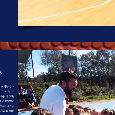
ς
του έβγαζαν
 του ήταν
μέχρι η ζωή
 εμπειρίες
έσως με τις
στήκαμε στο