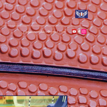
pegasuscorfubc@gmail.com