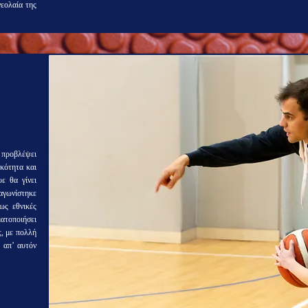
εολαία της
 προβλέψει
ικότητα και
ε θα γίνει
 αγωνίστηκε
ως εθνικές
ατοποιήσει
, με πολλή
ε απ’ αυτόν