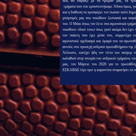
πως θα ταίριαζε με τα «μωρά» μας, τα προα
τμήματα που του εμπιστευτήκαμε. Άδικα όμως, γι
και η διάθεση να προσφέρει τον έκαναν πολύ δημ
μπόμπιρές μας που νοιώθουν ζεστασιά και ασφά
του. Ο Μάικ όπως τον λένε στα αγωνιστικά τμήμα
νοιώθουν «δικό τους» ίσως γιατί ακόμα δεν έχει
τον παίκτη που έχει μέσα του, συμμετέχει ε
αγωνιστικό σχεδιασμό και όραμά του να αγωνισθ
αυτούς στα προσεχή ανδρικά πρωταθλήματα της έ
Άλλωστε, κατέχει ήδη τον τίτλο του σκόρερ 
καλαθιού στην ιστορία του ανδρικού τμήματος τ
μας, τον Μάρτιο του 2020 για το πρωτάθλη
ΕΣΚΑΒΔΕ λίγο πριν η καραντίνα σταματήσει τα π