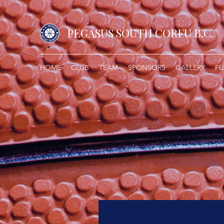
PEGASUS SOUTH CORFU B.C.
HOME
CLUB
TEAM
SPONSORS
GALLERY
FU